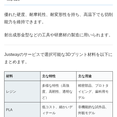
優れた硬度、耐摩耗性、耐変形性を持ち、高温下でも切削
能力を維持できます。
射出成形金型などの工具や研磨材の製造に用いられます。
Justwayのサービスで選択可能な3Dプリント材料を以下に
まとめます。
材料
主な特性
主な用途
多様な特性（高強
精密部品、プロトタ
レジン
度、高靭性、透明な
イピング、歯科用モ
ど）
デル
低コスト、細かいデ
非機能的な試作品、
PLA
ィテール
外観モデル