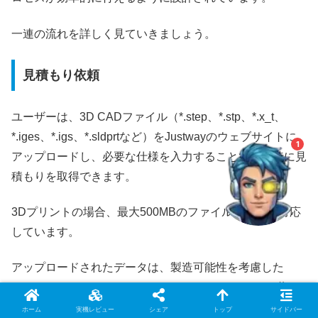
一連の流れを詳しく見ていきましょう。
ウノケンマンAI（β）
見積もり依頼
知りたい情報をAIがズバッとご案内！
ユーザーは、3D CADファイル（*.step、*.stp、*.x_t、
*.iges、*.igs、*.sldprtなど）をJustwayのウェブサイトに
1
アップロードし、必要な仕様を入力することで、瞬時に見
積もりを取得できます。
3Dプリントの場合、最大500MBのファイルサイズに対応
しています。
アップロードされたデータは、製造可能性を考慮した
DFM（Design for Manufacturing）フィードバックと共に
確認されます。
ホーム
実機レビュー
シェア
トップ
サイドバー