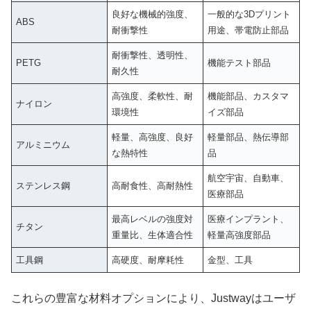
良好な機械的強度、
一般的な3Dプリント
ABS
耐衝撃性
用途、帯電防止部品
耐衝撃性、透明性、
PETG
機能テスト部品
耐久性
高強度、柔軟性、耐
機能部品、カスタマ
ナイロン
環境性
イズ部品
軽量、高強度、良好
軽量部品、熱伝導部
アルミニウム
な熱特性
品
航空宇宙、自動車、
ステンレス鋼
高耐食性、高耐熱性
医療部品
最高レベルの強度対
医療インプラント、
チタン
重量比、生体適合性
軽量高強度部品
工具鋼
高硬度、耐摩耗性
金型、工具
これらの豊富な材料オプションにより、Justwayはユーザ