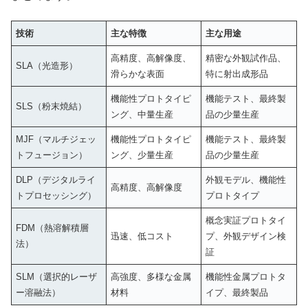
技術
主な特徴
主な用途
高精度、高解像度、
精密な外観試作品、
SLA（光造形）
滑らかな表面
特に射出成形品
機能性プロトタイピ
機能テスト、最終製
SLS（粉末焼結）
ング、中量生産
品の少量生産
MJF（マルチジェッ
機能性プロトタイピ
機能テスト、最終製
トフュージョン）
ング、少量生産
品の少量生産
DLP（デジタルライ
外観モデル、機能性
高精度、高解像度
トプロセッシング）
プロトタイプ
概念実証プロトタイ
FDM（熱溶解積層
迅速、低コスト
プ、外観デザイン検
法）
証
SLM（選択的レーザ
高強度、多様な金属
機能性金属プロトタ
ー溶融法）
材料
イプ、最終製品