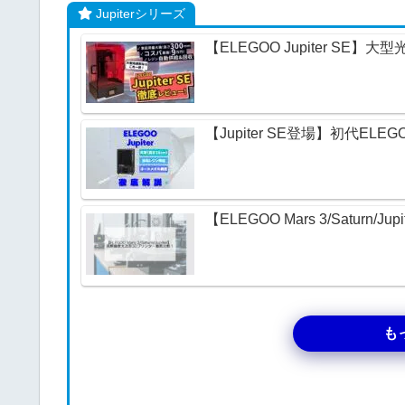
Jupiterシリーズ
【ELEGOO Jupiter S
【Jupiter SE登場】初代EL
【ELEGOO Mars 3/Satu
も