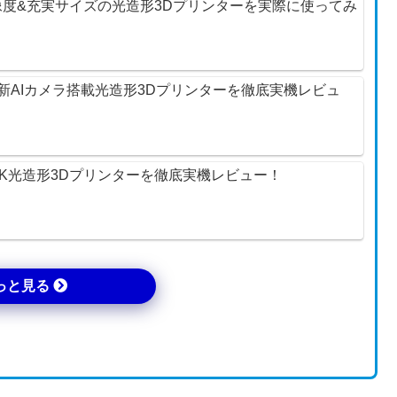
12K解像度&充実サイズの光造形3Dプリンターを実際に使ってみ
ltra】最新AIカメラ搭載光造形3Dプリンターを徹底実機レビュ
ltra】12K光造形3Dプリンターを徹底実機レビュー！
っと見る