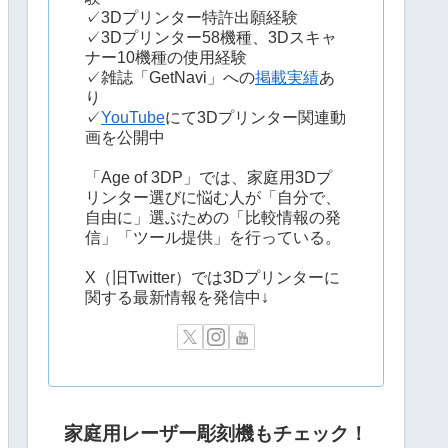
✓3Dプリンター特許出願経験
✓3Dプリンター58機種、3Dスキャ
ナー10機種の使用経験
✓雑誌「GetNavi」への
掲載実績
あ
り
✓
YouTube
にて3Dプリンター関連動
画を公開中
「Age of 3DP」では、家庭用3Dプ
リンター選びに悩む人が「自分で、
自由に」選ぶための「比較情報の発
信」「ツール提供」を行っている。
X（旧Twitter）では3Dプリンターに
関する最新情報を発信中↓
家庭用レーザー彫刻機もチェック！