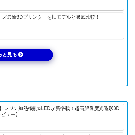
o】シリーズ最新3Dプリンターを旧モデルと徹底比較！
っと見る
ltra 16K】レジン加熱機能&LEDが新搭載！超高解像度光造形3D
レビュー】