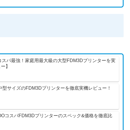
 Max】コスパ最強！家庭用最大級の大型FDM3Dプリンターを実
ュー】
 Plus】中型サイズのFDM3Dプリンターを徹底実機レビュー！
LEGOOコスパFDM3Dプリンターのスペック&価格を徹底比