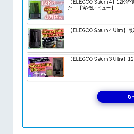
【ELEGOO Saturn 4】
た！【実機レビュー】
【ELEGOO Saturn 4 U
ー！
【ELEGOO Saturn 3 U
も