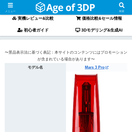
〜最新3Dプリンターの「実機レビュー」と「徹底比較」〜
メニュー
検索
実機レビュー&比較
価格比較&セール情報
初心者ガイド
3Dモデリング&生成AI
〜景品表示法に基づく表記：本サイトのコンテンツにはプロモーション
が含まれている場合があります〜
モデル名
Mars 3 Pro