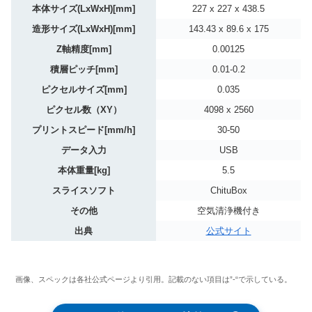
本体サイズ(LxWxH)[mm]
227 x 227 x 438.5
造形サイズ(LxWxH)[mm]
143.43 x 89.6 x 175
Z軸精度[mm]
0.00125
積層ピッチ[mm]
0.01-0.2
ピクセルサイズ[mm]
0.035
ピクセル数（XY）
4098 x 2560
プリントスピード[mm/h]
30-50
データ入力
USB
本体重量[kg]
5.5
スライスソフト
ChituBox
その他
空気清浄機付き
出典
公式サイト
画像、スペックは各社公式ページより引用。記載のない項目は”-“で示している。