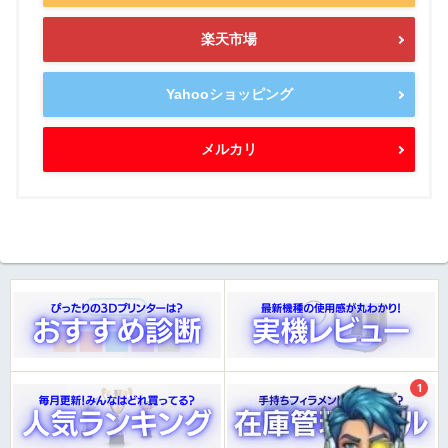
楽天市場
Yahooショッピング
メルカリ
ウノケンマンAI（β）
知りたい情報をAIがズバッとご案内！
1