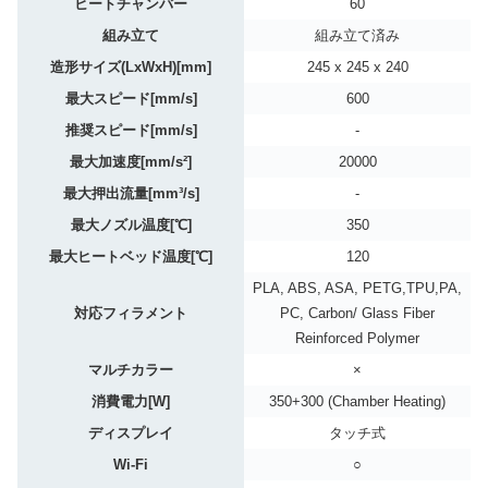
ヒートチャンバー
60
組み立て
組み立て済み
造形サイズ(LxWxH)[mm]
245 x 245 x 240
最大スピード[mm/s]
600
推奨スピード[mm/s]
-
最大加速度[mm/s²]
20000
最大押出流量[mm³/s]
-
最大ノズル温度[℃]
350
最大ヒートベッド温度[℃]
120
PLA, ABS, ASA, PETG,TPU,PA,
対応フィラメント
PC, Carbon/ Glass Fiber
Reinforced Polymer
マルチカラー
×
消費電力[W]
350+300 (Chamber Heating)
ディスプレイ
タッチ式
Wi-Fi
○