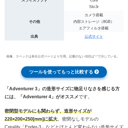
スライスソフト
Cura
Slic3r
カメラ搭載
その他
内部ストレージ（8GB）
エアフィルタ搭載
出典
公式サイト
画像、スペックは各社公式ページより引用。記載のない項目は”-“で示している。
ツールを使ってもっと比較する
「Adventurer 3」の造形サイズに物足りなさを感じる方
には、「Adventurer 4」がオススメ
です。
密閉型モデルにも関わらず、造形サイズが
220×200×250[mm]に拡大
。密閉なしモデルの
Creality「Ender-3」などとほとんど変わらない造形サイズ