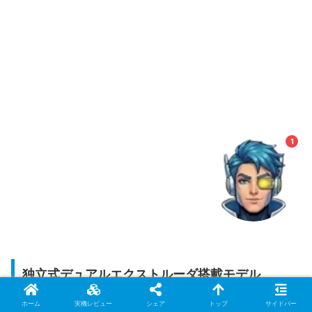
ウノケンマンAI（β）
知りたい情報をAIがズバッとご案内！
1
独立式デュアルエクストルーダ搭載モデル
【Creator Pro 2】
ホーム
実機レビュー
シェア
トップ
サイドバー