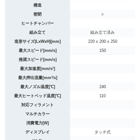
構造
密閉
○
ヒートチャンバー
組み立て
組み立て済み
造形サイズ(LxWxH)[mm]
220 x 200 x 250
最大スピード[mm/s]
150
推奨スピード[mm/s]
最大加速度[mm/s²]
最大押出流量[mm³/s]
最大ノズル温度[℃]
240
最大ヒートベッド温度[℃]
110
対応フィラメント
マルチカラー
消費電力[W]
ディスプレイ
タッチ式