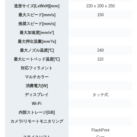
造形サイズ(LxWxH)[mm]
220 x 200 x 250
最大スピード[mm/s]
150
推奨スピード[mm/s]
最大加速度[mm/s²]
最大押出流量[mm³/s]
最大ノズル温度[℃]
240
最大ヒートベッド温度[℃]
110
対応フィラメント
マルチカラー
消費電力[W]
ディスプレイ
タッチ式
Wi-Fi
内部ストレージ[GB]
カメラ/リモートモニタリング
FlashPrint