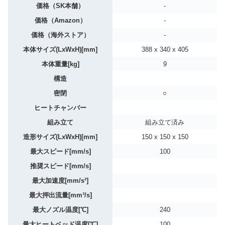
価格（SK本舗）
-
価格（Amazon）
-
価格（海外ストア）
-
本体サイズ(LxWxH)[mm]
388 x 340 x 405
本体重量[kg]
9
構造
密閉
○
ヒートチャンバー
組み立て
組み立て済み
造形サイズ(LxWxH)[mm]
150 x 150 x 150
最大スピード[mm/s]
100
推奨スピード[mm/s]
最大加速度[mm/s²]
最大押出流量[mm³/s]
最大ノズル温度[℃]
240
最大ヒートベッド温度[℃]
100