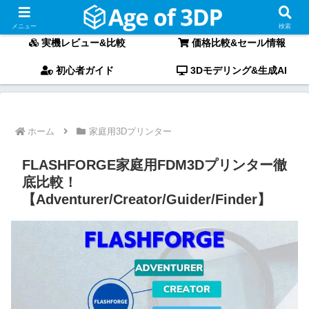
〜最新3Dプリンターの「実機レビュー」と「徹底比較」〜
メニュー
検索
実機レビュー&比較
価格比較&セール情報
初心者ガイド
3Dモデリング&生成AI
ホーム
家庭用3Dプリンター
FLASHFORGE家庭用FDM3Dプリンター徹
底比較！
【Adventurer/Creator/Guider/Finder】