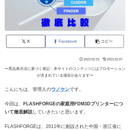
X
Facebook
コピー
2023.02.03
2023.02.07
〜景品表示法に基づく表記：本サイトのコンテンツにはプロモーション
が含まれている場合があります〜
こんにちは、管理人の
ウノケン
です。
今回は、
FLASHFORGEの家庭用FDM3Dプリンターにつ
いて徹底解説
していきたいと思います。
FLASHFORGEは、2011年に創設された中国・浙江省に