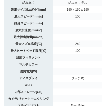
組み立て
組み立て済み
造形サイズ(LxWxH)[mm]
150 x 150 x 150
最大スピード[mm/s]
100
推奨スピード[mm/s]
最大加速度[mm/s²]
最大押出流量[mm³/s]
最大ノズル温度[℃]
240
最大ヒートベッド温度[℃]
100
対応フィラメント
マルチカラー
消費電力[W]
ディスプレイ
タッチ式
Wi-Fi
内部ストレージ[GB]
カメラ/リモートモニタリング
スライスソフト
FlashPrint