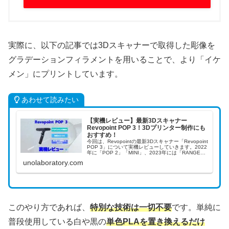
実際に、以下の記事では3Dスキャナーで取得した彫像を
グラデーションフィラメントを用いることで、より「イケ
メン」にプリントしています。
あわせて読みたい
【実機レビュー】最新3Dスキャナー
Revopoint POP 3！3Dプリンター制作にも
おすすめ！
今回は、Revopointの最新3Dスキャナー「Revopoint
POP 3」について実機レビューしていきます。2022
年に「POP 2」「MINI」、2023年には「RANGE」
のクラウドファンディングで大きな成功を収めた
unolaboratory.com
Revopoi...
このやり方であれば、
特別な技術は一切不要
です。単純に
普段使用している白や黒の
単色PLAを置き換えるだけ