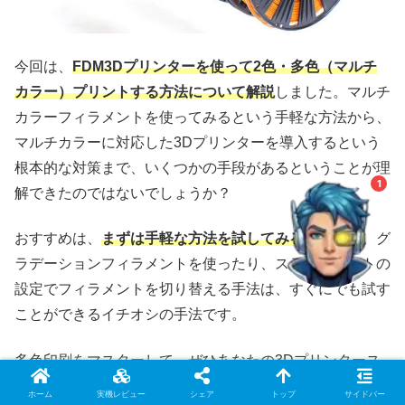
今回は、
FDM3Dプリンターを使って2色・多色（マルチ
ウノケンマンAI（β）
カラー）プリントする方法について解説
しました。マルチ
知りたい情報をAIがズバッとご案内！
カラーフィラメントを使ってみるという手軽な方法から、
マルチカラーに対応した3Dプリンターを導入するという
根本的な対策まで、いくつかの手段があるということが理
1
解できたのではないでしょうか？
おすすめは、
まずは手軽な方法を試してみる
ことです。グ
ラデーションフィラメントを使ったり、スライスソフトの
設定でフィラメントを切り替える手法は、すぐにでも試す
ことができるイチオシの手法です。
多色印刷をマスターして、ぜひあなたの3Dプリンタース
キルを広げてみてください！
ホーム
実機レビュー
シェア
トップ
サイドバー