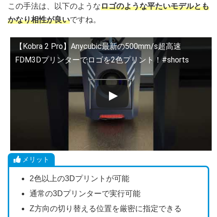
この手法は、以下のような
ロゴのような平たいモデルとも
かなり相性が良い
ですね。
【Kobra 2 Pro】Anycubic最新の500mm/s超高速
FDM3Dプリンターでロゴを2色プリント！#shorts
メリット
2色以上の3Dプリントが可能
通常の3Dプリンターで実行可能
Z方向の切り替える位置を厳密に指定できる