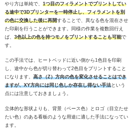
やり方は単純で、
1つ目のフィラメントでプリントしてい
る途中で3Dプリンターを一時停止し、フィラメントを別
の色に交換した後に再開
することで、異なる色を混在させ
た印刷を行うことができます。同様の作業を複数回行え
ば、
3色以上の色を持つモノをプリントすることも可能
で
す。
この手法では、ヒートベッドに近い側から1色目を印刷
し、途中から色が切り替わって2色目をプリントすること
になります。
高さ（Z）方向の色を変化させることはでき
ますが、XY方向には同じ色しか存在し得ない手法
という
点には注意しておきましょう。
立体的な形状よりも、背景（ベース色）とロゴ（目立たせ
たい色）のある看板のような用途に適した手法になってい
ます。